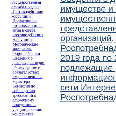
Государственная
имуществе и 
служба и кадры
Противодействие
имущественно
коррупции
Нормативные
правовые и иные
представлен
акты в сфере
противодействия
организаций,
коррупции
Методические
Роспотребнад
материалы
Формы, бланки
2019 года по 
Сведения о
доходах, расходах,
подлежащие 
об имуществе и
обязательствах
информацион
имущественного
характера
сети Интерне
Комиссия по
соблюдению
Роспотребна
требований к
служебному
поведению и
урегулированию
конфликтов