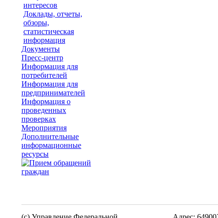
интересов
Доклады, отчеты,
обзоры,
статистическая
информация
Документы
Пресс-центр
Информация для
потребителей
Информация для
предпринимателей
Информация о
проведенных
проверках
Мероприятия
Дополнительные
информационные
ресурсы
(c) Управление Федеральной
Адрес: 64900