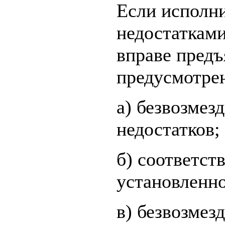
Если исполни
недостатками
вправе предъ
предусмотрен
а) безвозмез
недостатков;
б) соответс
установленно
в) безвозмез