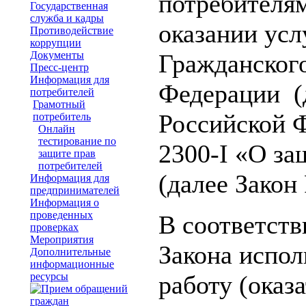
потребителя
Государственная
служба и кадры
оказании усл
Противодействие
коррупции
Документы
Гражданского
Пресс-центр
Информация для
Федерации (д
потребителей
Грамотный
Российской 
потребитель
Онлайн
тестирование по
2300-I «О за
защите прав
потребителей
(далее Закон
Информация для
предпринимателей
Информация о
проведенных
В соответств
проверках
Мероприятия
Закона испол
Дополнительные
информационные
ресурсы
работу (оказа