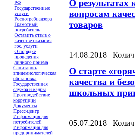
О результатах 
РФ
Государственные
вопросам качес
услуги
Роспотребнадзора
товаров
Грамотный
потребитель
Оставить отзыв о
качестве оказания
гос. услуги
О порядке
14.08.2018 | Коли
проведения
личного приема
Санитарно-
О старте «горя
эпидемиологическая
обстановка
качества и без
Государственная
служба и кадры
школьных при
Противодействие
коррупции
Документы
Пресс-центр
Информация для
05.07.2018 | Коли
потребителей
Информация для
предпринимателей