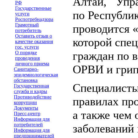
Алтай, Упра
РФ
Государственные
по Республик
услуги
Роспотребнадзора
Грамотный
проводится «
потребитель
Оставить отзыв о
которой спе
качестве оказания
гос. услуги
граждан по 
О порядке
проведения
личного приема
ОРВИ и грип
Санитарно-
эпидемиологическая
обстановка
Специалисты
Государственная
служба и кадры
Противодействие
правилах пр
коррупции
Документы
а также чем
Пресс-центр
Информация для
потребителей
заболеваний
Информация для
предпринимателей