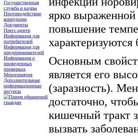
инфекции норови
Государственная
служба и кадры
ярко выраженной 
Противодействие
коррупции
Документы
повышение темпе
Пресс-центр
Информация для
характеризуются
потребителей
Информация для
предпринимателей
Основным свойств
Информация о
проведенных
проверках
является его выс
Мероприятия
Дополнительные
(заразность). Ме
информационные
ресурсы
достаточно, чтоб
кишечный тракт з
вызвать заболева