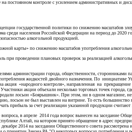
е на постоянном контроле с усилением административных и ди
нцепции государственной политики по снижению масштабов зло
ма среди населения Российской Федерации на период до 2020 г
безопасностью алкогольной продукцией.
рожной карты» по снижению масштабов употребления алкогольно
оль при проведении плановых проверок за реализацией алкоголь
елями администрации города, общественности, сторонниками пар
употребления жидкостей двойного назначения. По инициативе У
на акция «народного контроля», направленная на прекращение 
 Участники акции объехали несколько торговых точек города, гд
продали лосьон «Боярышник». При этом, ни в одном магазине, н
цию, лосьон не был выставлен на витрине. То есть большинств
учать прибыль за счет реализации указанной продукции считаю
ю вопроса, в апреле 2014 года вопрос вынесен на заседание Общ
спублике Алтай, на котором принято обращение в адрес предп
В декабре 2014 на заседании Общественного совета рассмотрена
и о принятии Закона РА "О некоторых вопросах потребления и 