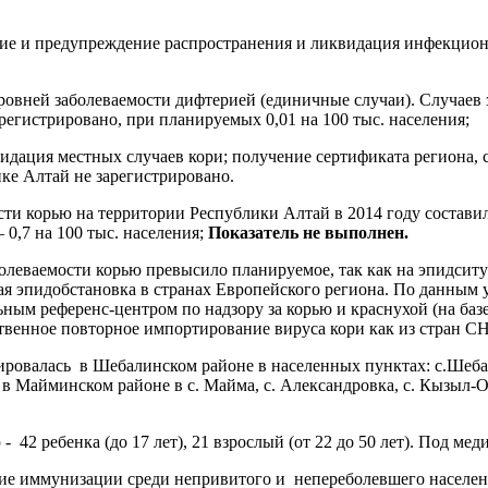
ие и предупреждение распространения и ликвидация инфекцион
ровней заболеваемости дифтерией (единичные случаи). Случаев
регистрировано, при планируемых 0,01 на 100 тыс. населения;
видация местных случаев кори; получение сертификата региона, 
ике Алтай не зарегистрировано.
ти корью на территории Республики Алтай в 2014 году составил 2
 0,7 на 100 тыс. населения;
Показатель не выполнен.
болеваемости корью превысило планируемое, так как на эпидси
я эпидобстановка в странах Европейского региона. По данным у
ным референс-центром по надзору за корью и краснухой (на ба
венное повторное импортирование вируса кори как из стран СНГ,
ировалась в Шебалинском районе в населенных пунктах: с.Шебалин
; в Майминском районе в с. Майма, с. Александровка, с. Кызыл-О
- 42 ребенка (до 17 лет), 21 взрослый (от 22 до 50 лет). Под м
ие иммунизации среди непривитого и непереболевшего населен