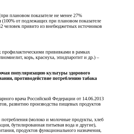
(при плановом показателе не менее 27%
ия (100% от подлежащих при плановом показателе
442 человек привито из внебюджетных источников
ах профилактическими прививками в рамках
омиелит, корь, краснуха, эпидпаротит и др.) –
лючая популяризацию культуры здорового
ании, противодействие потреблению табака
рного врача Российской Федерации от 14.06.2013
тов, развитию производства пищевых продуктов
о потребления (молоко и молочные продукты, хлеб
ция, бутилированная питьевая вода и другие),
тания, продуктов функционального назначения,