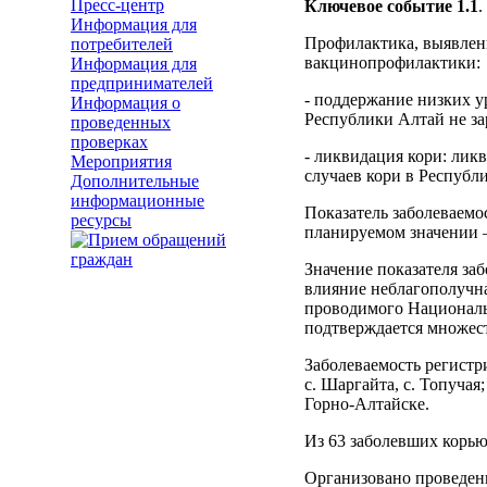
Пресс-центр
Ключевое событие 1.1
.
Информация для
Профилактика, выявлен
потребителей
вакцинопрофилактики:
Информация для
предпринимателей
- поддержание низких у
Информация о
Республики Алтай не за
проведенных
проверках
- ликвидация кори: лик
Мероприятия
случаев кори в Республ
Дополнительные
информационные
Показатель заболеваемос
ресурсы
планируемом значении –
Значение показателя за
влияние неблагополучна
проводимого Националь
подтверждается множест
Заболеваемость регистр
с. Шаргайта, с. Топучая
Горно-Алтайске.
Из 63 заболевших корью 
Организовано проведен