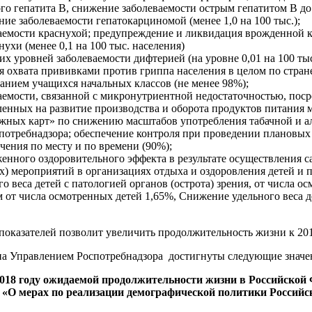
го гепатита В, снижение заболеваемости острым гепатитом В д
ние заболеваемости гепатокарциномой (менее 1,0 на 100 тыс.);
аемости краснухой; предупреждение и ликвидация врожденной к
нухи (менее 0,1 на 100 тыс. населения)
х уровней заболеваемости дифтерией (на уровне 0,01 на 100 тыс
 охвата прививками против гриппа населения в целом по стране
анием учащихся начальных классов (не менее 98%);
аемости, связанной с микронутриентной недостаточностью, поср
енных на развитие производства и оборота продуктов питания ма
жных карт» по снижению масштабов употребления табачной и ал
потребнадзора; обеспечение контроля при проведении плановых
ичения по месту и по времени (90%);
енного оздоровительного эффекта в результате осуществления 
) мероприятий в организациях отдыха и оздоровления детей и п
о веса детей с патологией органов (острота) зрения, от числа 
м от числа осмотренных детей 1,65%, Снижение удельного веса 
оказателей позволит увеличить продолжительность жизни к 2018 
на Управлением Роспотребнадзора достигнуты следующие значе
2018 году ожидаемой продолжительности жизни в Российской Ф
«О мерах по реализации демографической политики Российско