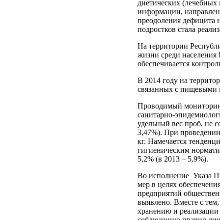
диетических (лечебных 
информации, направлен
преодоления дефицита н
подростков стала реали
На территории Республ
жизни среди населения 
обеспечивается контрол
В 2014 году на террит
связанных с пищевыми 
Проводимый мониторинг
санитарно-эпидемиологи
удельный вес проб, не 
3,47%). При проведении
кг. Намечается тенден
гигиеническим нормати
5,2% (в 2013 – 5,9%).
Во исполнение Указа П
мер в целях обеспечени
предприятий общественн
выявлено. Вместе с те
хранению и реализации 
соблюдению правил лич