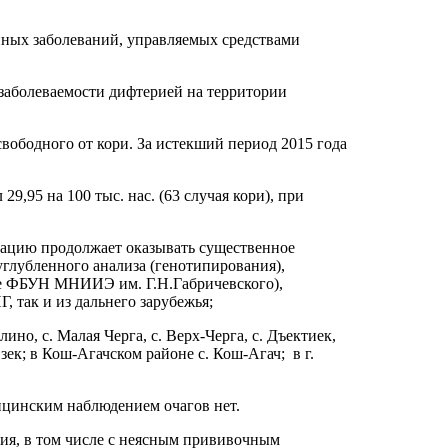
ных заболеваний, управляемых средствами
 заболеваемости дифтерией на территории
свободного от кори. За истекший период 2015 года
9,95 на 100 тыс. нас. (63 случая кори), при
туацию продолжает оказывать существенное
глубленного анализа (генотипирования),
зе ФБУН МНИИЭ им. Г.Н.Габричевского),
 так и из дальнего зарубежья;
о, с. Малая Черга, с. Верх-Черга, с. Дъектиек,
зек; в Кош-Агачском районе с. Кош-Агач; в г.
едицинским наблюдением очагов нет.
ия, в том числе с неясным прививочным