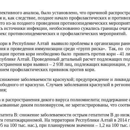
ективного анализа, было установлено, что причиной распростр
я и, как следствие, позднее начало профилактических и противо
что из-за позднего проведения противоэпидемических мероприят
ь источники инфекции, необоснованно сужались границы очага,
лекс противоэпидемических и профилактических мероприятий.
кори в Республике Алтай выявило проблемы в организации ран
ия и проведения иммунизации среди «групп риска». Так, по сос
ии против кори необходимо было привить против кори - 41 лиц
спублике Алтай. Проведенный детальный расчет подлежащих п
ространения кори выявил – 2 938 лиц, подлежащих вакцинации, э
нием профилактических прививок против кори.
 снижение заболеваемости краснухой; предупреждение и ликвид
вободного от краснухи. Случаев заболевания краснухой в регио
ния;
а и распространения дикого вируса полиомиелита; поддержание с
ызванные диким полиовирусом, не зарегистрированы, что соотв
епатита В: снижение заболеваемости острым гепатитом В до низ
и гепатокарциномой. На территории Республики Алтай в 2014 го
5 на 100 тыс. нас.), при планируемом значении – 1,2 на 100 тыс.