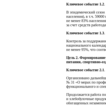
Ключевое событие 1.2
.
В эпидемический сезон 
населения), в т.ч. 590
не менее 83% населения
за счет средств работода
Ключевое событие 1.3
.
Контроль за поддержан
национального календар
не менее 95%, что соот
Цель 2. Формирование
питания, спортивно-о
Ключевое событие 2.1
.
Организовано дальнейше
№ 31 «О мерах по проф
функционального и спе
Продолжается работа по
и хлебобулочные продук
обогащенных незаменим