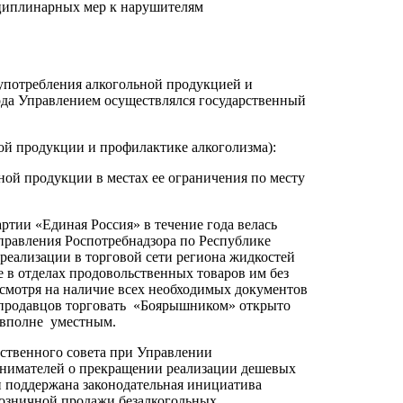
сциплинарных мер к нарушителям
употребления алкогольной продукцией и
ода Управлением осуществлялся государственный
й продукции и профилактике алкоголизма):
ной продукции в местах ее ограничения по месту
тии «Единая Россия» в течение года велась
правления Роспотребнадзора по Республике
реализации в торговой сети региона жидкостей
е в отделах продовольственных товаров им без
есмотря на наличие всех необходимых документов
о продавцов торговать «Боярышником» открыто
т вполне уместным.
ественного совета при Управлении
ринимателей о прекращении реализации дешевых
 и поддержана законодательная инициатива
розничной продажи безалкогольных