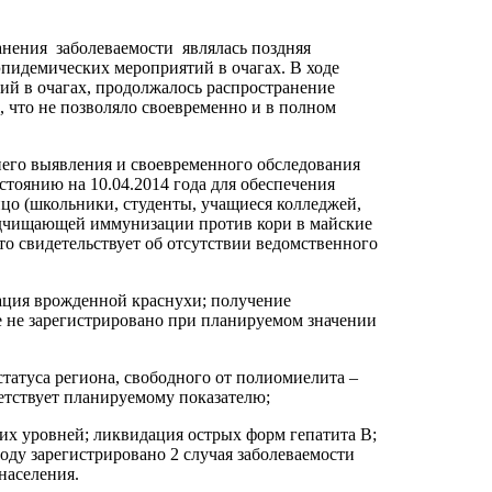
анения заболеваемости являлась поздняя
эпидемических мероприятий в очагах. В ходе
ий в очагах, продолжалось распространение
 что не позволяло своевременно и в полном
него выявления и своевременного обследования
тоянию на 10.04.2014 года для обеспечения
о (школьники, студенты, учащиеся колледжей,
одчищающей иммунизации против кори в майские
то свидетельствует об отсутствии ведомственного
ация врожденной краснухи; получение
не не зарегистрировано при планируемом значении
татуса региона, свободного от полиомиелита –
етствует планируемому показателю;
ких уровней; ликвидация острых форм гепатита В;
ду зарегистрировано 2 случая заболеваемости
 населения.