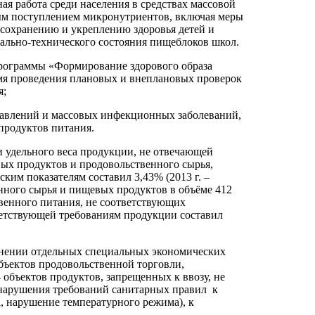
ая работа среди населения в средствах массовой
ым поступлением микронутриентов, включая меры
 сохранению и укреплению здоровья детей и
ально-технического состояния пищеблоков школ.
программы «Формирование здорового образа
емя проведения плановых и внеплановых проверок
я;
равлений и массовых инфекционных заболеваний,
продуктов питания.
 удельного веса продукции, не отвечающей
ых продуктов и продовольственного сырья,
им показателям составил 3,43% (2013 г. –
нного сырья и пищевых продуктов в объёме 412
венного питания, не соответствующих
ветствующей требованиям продукции составил
енении отдельных специальных экономических
бъектов продовольственной торговли,
 объектов продуктов, запрещенных к ввозу, не
 нарушения требований санитарных правил к
, нарушение температурного режима), к