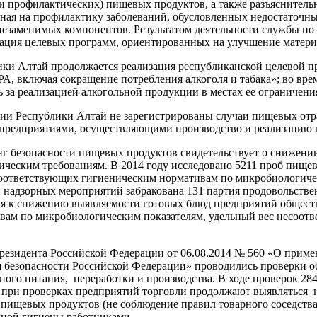
и профилактических) пищевых продуктов, а также разъяснительн
ная на профилактику заболеваний, обусловленных недостаточн
езаменимых компонентов. Результатом деятельности службы по
зация целевых программ, ориентированных на улучшение матери
ики Алтай продолжается реализация республиканской целевой 
РА, включая сокращение потребления алкоголя и табака»; во вр
ь за реализацией алкогольной продукции в местах ее ограничени
ории Республики Алтай не зарегистрированы случаи пищевых от
предприятиями, осуществляющими производство и реализацию 
 безопасности пищевых продуктов свидетельствует о снижении
ческим требованиям. В 2014 году исследовано 5211 проб пищев
соответствующих гигиеническим нормативам по микробиологическ
 надзорных мероприятий забракована 131 партия продовольстве
ция к снижению выявляемости готовых блюд предприятий общест
вам по микробиологическим показателям, удельный вес несоот
резидента Российской Федерации от 06.08.2014 № 560 «О прим
я безопасности Российской Федерации» проводились проверки о
ого питания, переработки и производства. В ходе проверок 284
м, при проверках предприятий торговли продолжают выявляться
пищевых продуктов (не соблюдение правил товарного соседства
ной гигиены работниками.