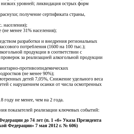
о низких уровней; ликвидация острых форм
раснухи; получение сертификата страны,
. населения);
 (не менее 31% населения);
едством разработки и внедрения региональных
ссового потребления (1600 на 100 тыс.);
когольной продукции в соответствии с
 проверок за реализацией алкогольной продукции
санитарно-противоэпидемических
одростков (не менее 90%);
осмотренных детей 7,05%, Снижение удельного веса
детей с нарушением осанки от числа осмотренных
году не менее, чем на 2 года.
ния показателей реализации ключевых событий:
едерации до 74 лет (п. 1 «б» Указа Президента
й Федерации» 7 мая 2012 г. № 606)