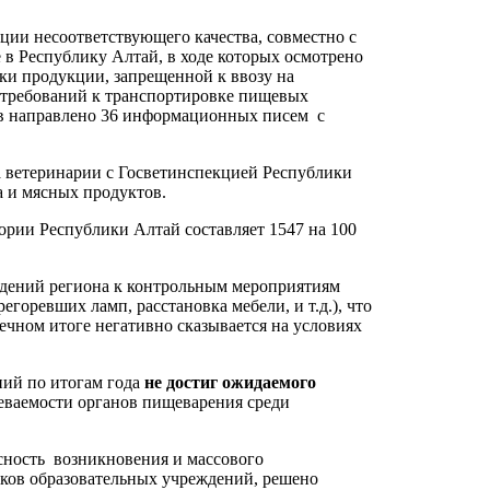
ии несоответствующего качества, совместно с
в Республику Алтай, в ходе которых осмотрено
ки продукции, запрещенной к ввозу на
 требований к транспортировке пищевых
ов направлено 36 информационных писем с
а ветеринарии с Госветинспекцией Республики
а и мясных продуктов.
ории Республики Алтай составляет 1547 на 100
ждений региона к контрольным мероприятиям
горевших ламп, расстановка мебели, и т.д.), что
нечном итоге негативно сказывается на условиях
ний по итогам года
не достиг ожидаемого
леваемости органов пищеварения среди
асность возникновения и массового
ков образовательных учреждений, решено