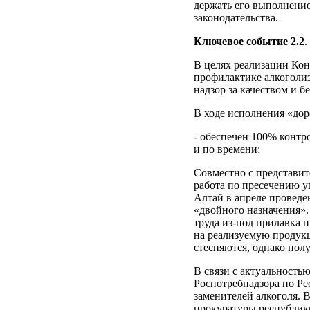
держать его выполнени
законодательства.
Ключевое событие 2.2
.
В целях реализации Ко
профилактике алкоголиз
надзор за качеством и 
В ходе исполнения «до
- обеспечен 100% контр
и по времени;
Совместно с представит
работа по пресечению 
Алтай в апреле проведе
«двойного назначения».
труда из-под прилавка 
на реализуемую продук
стесняются, однако пол
В связи с актуальность
Роспотребнадзора по Ре
заменителей алкоголя. 
прокуратуры республик