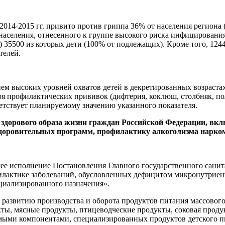
2014-2015 гг. привито против гриппа 36% от населения региона 
00 населения, отнесенного к группе высокого риска инфицирован
) 35500 из которых дети (100% от подлежащих). Кроме того, 12
телей.
ием высоких уровней охватов детей в декретированных возраст
я профилактических прививок (дифтерия, коклюш, столбняк, поли
ветствует планируемому значению указанного показателя.
 здорового образа жизни граждан Российской Федерации, вк
здоровительных программ, профилактику алкоголизма нарком
е исполнение Постановления Главного государственного санита
илактике заболеваний, обусловленных дефицитом микронутриен
циализированного назначения».
 развитию производства и оборота продуктов питания массовог
ты, мясные продукты, птицеводческие продукты, соковая продук
ыми компонентами, специализированных продуктов детского пи