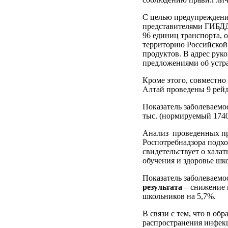
С целью предупреждения
представителями ГИБДД
96 единиц транспорта, 
территорию Российской
продуктов. В адрес ру
предложениями об устр
Кроме этого, совместно
Алтай проведены 9 рейд
Показатель заболеваемо
тыс. (нормируемый 1740 
Анализ проведенных пр
Роспотребнадзора подход
свидетельствует о хала
обучения и здоровье шк
Показатель заболеваемо
результата
– снижение 
школьников на 5,7%.
В связи с тем, что в о
распространения инфек