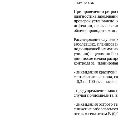
анамнезом.
При проведении ретросп
диагностика заболевани
проверок установлено, 
инфекции, не выявлялис
объеме проводить комп
Расследование случаев 
заболевших, планирован
подчищающей иммунизац
училищ) в целом по Ре
дни, после начала расп
контроля за планирова
- ликвидация краснухи:
сертификата региона, с
– 0,3 на 100 тыс. населе
- предупреждение завоз
случаи полиомиелита, в
- ликвидация острого г
снижение заболеваемост
острым гепатитом В (0,9