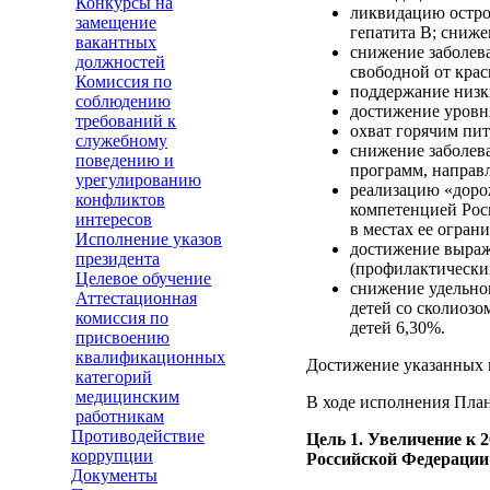
Конкурсы на
ликвидацию остро
замещение
гепатита В; сниже
вакантных
снижение заболев
должностей
свободной от крас
Комиссия по
поддержание низки
соблюдению
достижение уровня
требований к
охват горячим пит
служебному
снижение заболев
поведению и
программ, направл
урегулированию
реализацию «доро
конфликтов
компетенцией Рос
интересов
в местах ее огран
Исполнение указов
достижение выраж
президента
(профилактических
Целевое обучение
снижение удельног
Аттестационная
детей со сколиозо
комиссия по
детей 6,30%.
присвоению
квалификационных
Достижение указанных п
категорий
медицинским
В ходе исполнения Пла
работникам
Противодействие
Цель 1. Увеличение к 
коррупции
Российской Федерации 
Документы