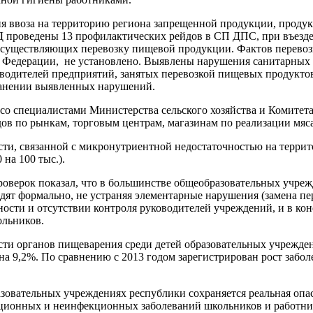
 ввоза на территорию региона запрещенной продукции, продукц
 проведены 13 профилактических рейдов в СП ДПС, при въезде 
осуществляющих перевозку пищевой продукции. Фактов перевоз
 Федерации, не установлено. Выявлены нарушения санитарных
ководителей предприятий, занятых перевозкой пищевых продукт
анении выявленных нарушений.
 со специалистами Министерства сельского хозяйства и Комитет
ов по рынкам, торговым центрам, магазинам по реализации мяс
сти, связанной с микронутриентной недостаточностью на террит
на 100 тыс.).
оверок показал, что в большинстве общеобразовательных учре
ят формально, не устраняя элементарные нарушения (замена пере
тности и отсутствии контроля руководителей учреждений, и в ко
ольников.
сти органов пищеварения среди детей образовательных учрежде
на 9,2%. По сравнению с 2013 годом зарегистрирован рост забо
бразовательных учреждениях республики сохраняется реальная оп
ционных и неинфекционных заболеваний школьников и работни