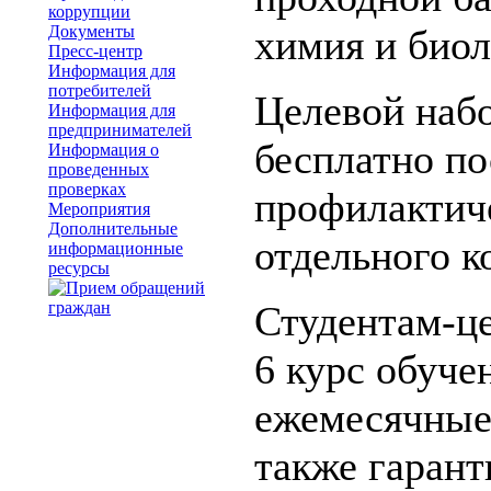
коррупции
Документы
химия и биол
Пресс-центр
Информация для
потребителей
Целевой набо
Информация для
предпринимателей
бесплатно по
Информация о
проведенных
проверках
профилактиче
Мероприятия
Дополнительные
отдельного к
информационные
ресурсы
Студентам-це
6 курс обуче
ежемесячные
также гарант