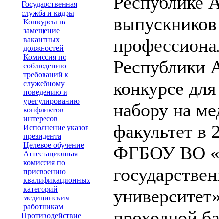
Республике 
Государственная
служба и кадры
выпускников
Конкурсы на
замещение
вакантных
профессиона
должностей
Комиссия по
Республики А
соблюдению
требований к
конкурсе для
служебному
поведению и
урегулированию
набору на м
конфликтов
интересов
факультет в 
Исполнение указов
президента
Целевое обучение
ФГБОУ ВО «
Аттестационная
комиссия по
государстве
присвоению
квалификационных
категорий
университет»
медицинским
работникам
проходной ба
Противодействие