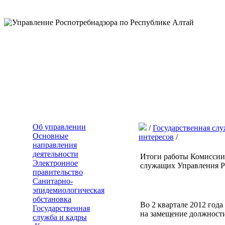
Об управлении
/
Государственная слу
Основные
интересов
/
направления
деятельности
Итоги работы Комиссии
Электронное
служащих Управления Ро
правительство
Санитарно-
эпидемиологическая
обстановка
Во 2 квартале 2012 год
Государственная
на замещение должности
служба и кадры