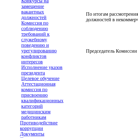
Конкурсы на
замещение
вакантных
По итогам рассмотрени
должностей
должностей в некоммерч
Комиссия по
соблюдению
требований к
служебному
поведению и
урегулированию
Председател
конфликтов
интересов
Исполнение указов
президента
Целевое обучение
Аттестационная
комиссия по
присвоению
квалификационных
категорий
медицинским
работникам
Противодействие
коррупции
Документы