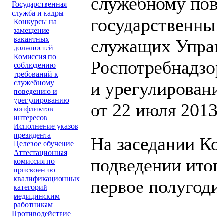
служебному по
Государственная
служба и кадры
государственны
Конкурсы на
замещение
вакантных
служащих Упра
должностей
Комиссия по
Роспотребнадзо
соблюдению
требований к
служебному
и урегулирован
поведению и
урегулированию
от 22 июля 2013
конфликтов
интересов
Исполнение указов
президента
На заседании К
Целевое обучение
Аттестационная
подведении ито
комиссия по
присвоению
квалификационных
первое полугоди
категорий
медицинским
работникам
Противодействие