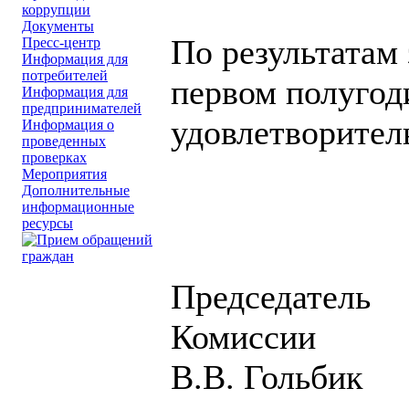
коррупции
Документы
По результатам
Пресс-центр
Информация для
потребителей
первом полугод
Информация для
предпринимателей
удовлетворител
Информация о
проведенных
проверках
Мероприятия
Дополнительные
информационные
ресурсы
Председатель
Ко
В.В. Гольбик