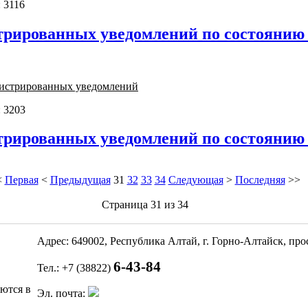
 3116
трированных уведомлений по состоянию н
гистрированных уведомлений
 3203
трированных уведомлений по состоянию н
<
Первая
<
Предыдущая
31
32
33
34
Следующая
>
Последняя
>>
Страница 31 из 34
Адрес: 649002, Республика Алтай, г. Горно-Алтайск, пр
6-43-84
Тел.: +7 (38822)
яются в
Эл. почта: