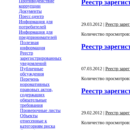
Реестр зарегис
Противодействие
коррупции
Документы
Пресс-центр
Информация для
29.03.2012 |
Реестр зар
потребителей
Информация для
Количество просмотров:
предпринимателей
Полезная
Реестр зарегис
информация
Реестр
зарегистрированных
уведомлений
07.03.2012 |
Реестр зар
Публичные
обсуждения
Количество просмотров:
Перечень
норомативных
Реестр зарегис
правовых актов,
содержащих
обязательные
требования
Проверочные листы
29.02.2012 |
Реестр зар
Объекты
отнесенные к
Количество просмотров:
категориям риска