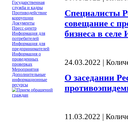
Государственная
служба и кадры
Специалисты Р
Противодействие
коррупции
совещание с пр
Документы
Пресс-центр
бизнеса в селе
Информация для
потребителей
Информация для
предпринимателей
Информация о
проведенных
24.03.2022 | Коли
проверках
Мероприятия
Дополнительные
О заседании Ре
информационные
ресурсы
противоэпидем
11.03.2022 | Коли