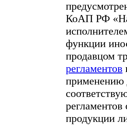
предусмотрен
КоАП РФ «На
исполнителе
функции инос
продавцом т
регламентов
применению д
соответству
регламентов 
продукции ли