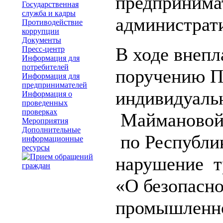
предпринимат
Государственная
служба и кадры
администрати
Противодействие
коррупции
Документы
В ходе внепл
Пресс-центр
Информация для
потребителей
поручению П
Информация для
предпринимателей
индивидуаль
Информация о
проведенных
проверках
Маймановой 
Мероприятия
Дополнительные
по Республи
информационные
ресурсы
нарушение т
«О безопасно
промышленно