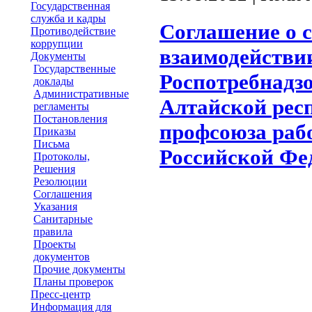
Государственная
служба и кадры
Соглашение о с
Противодействие
коррупции
взаимодействи
Документы
Государственные
Роспотребнадзо
доклады
Административные
Алтайской рес
регламенты
Постановления
профсоюза раб
Приказы
Письма
Российской Фе
Протоколы,
Решения
Резолюции
Соглашения
Указания
Санитарные
правила
Проекты
документов
Прочие документы
Планы проверок
Пресс-центр
Информация для