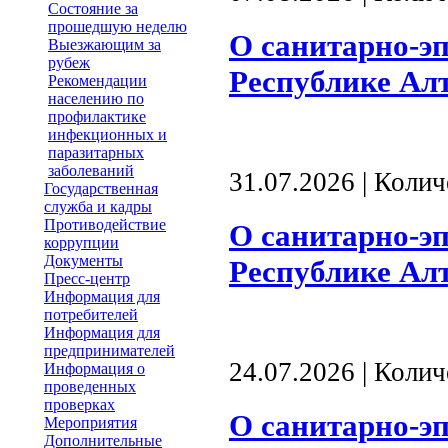
Состояние за
прошедшую неделю
О санитарно-э
Выезжающим за
рубеж
Республике Алта
Рекомендации
населению по
профилактике
инфекционных и
паразитарных
заболеваний
31.07.2026 | Коли
Государственная
служба и кадры
Противодействие
О санитарно-э
коррупции
Документы
Республике Алта
Пресс-центр
Информация для
потребителей
Информация для
предпринимателей
24.07.2026 | Коли
Информация о
проведенных
проверках
О санитарно-э
Мероприятия
Дополнительные