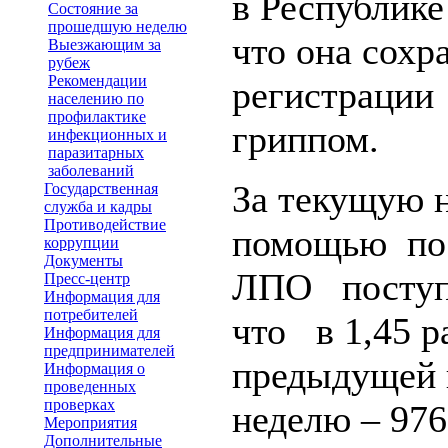
в Республике
Состояние за
прошедшую неделю
что она сохр
Выезжающим за
рубеж
Рекомендации
регистрации
населению по
профилактике
гриппом.
инфекционных и
паразитарных
заболеваний
За текущую 
Государственная
служба и кадры
Противодействие
помощью по 
коррупции
Документы
ЛПО поступ
Пресс-центр
Информация для
потребителей
что в 1,45 
Информация для
предпринимателей
предыдущей 
Информация о
проведенных
проверках
неделю – 976
Мероприятия
Дополнительные