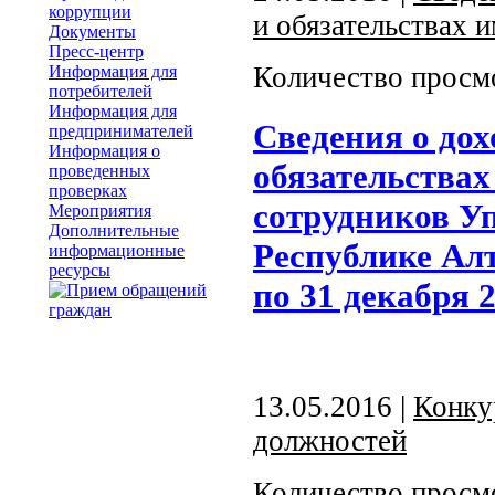
коррупции
и обязательствах 
Документы
Пресс-центр
Количество просм
Информация для
потребителей
Информация для
Сведения о дох
предпринимателей
Информация о
обязательства
проведенных
проверках
сотрудников У
Мероприятия
Дополнительные
Республике Алт
информационные
ресурсы
по 31 декабря 2
13.05.2016 |
Конку
должностей
Количество просм