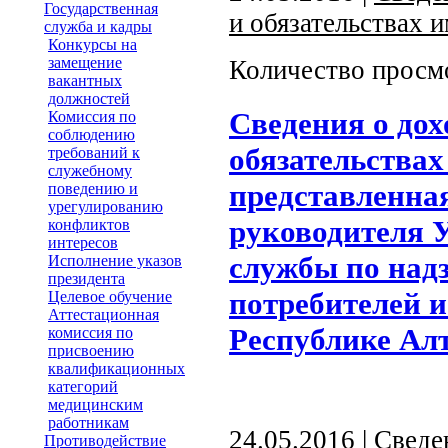
Государственная
и обязательствах 
служба и кадры
Конкурсы на
замещение
Количество просм
вакантных
должностей
Сведения о дох
Комиссия по
соблюдению
обязательствах
требований к
служебному
представленна
поведению и
урегулированию
руководителя 
конфликтов
интересов
службы по надз
Исполнение указов
президента
потребителей и
Целевое обучение
Аттестационная
Республике Ал
комиссия по
присвоению
квалификационных
категорий
медицинским
работникам
24.05.2016 |
Сведе
Противодействие