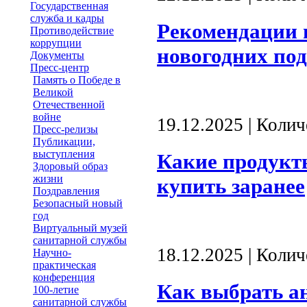
Государственная
служба и кадры
Рекомендации 
Противодействие
коррупции
новогодних под
Документы
Пресс-центр
Память о Победе в
Великой
Отечественной
войне
19.12.2025 | Коли
Пресс-релизы
Публикации,
выступления
Какие продукт
Здоровый образ
жизни
купить заранее
Поздравления
Безопасный новый
год
Виртуальный музей
санитарной службы
18.12.2025 | Коли
Научно-
практическая
конференция
Как выбрать а
100-летие
санитарной службы