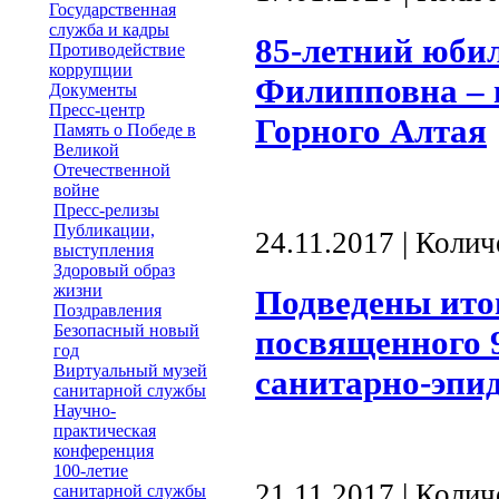
Государственная
служба и кадры
85-летний юби
Противодействие
коррупции
Филипповна – 
Документы
Пресс-центр
Горного Алтая
Память о Победе в
Великой
Отечественной
войне
Пресс-релизы
Публикации,
24.11.2017 | Коли
выступления
Здоровый образ
жизни
Подведены ито
Поздравления
Безопасный новый
посвященного 
год
Виртуальный музей
санитарно-эпи
санитарной службы
Научно-
практическая
конференция
100-летие
21.11.2017 | Коли
санитарной службы