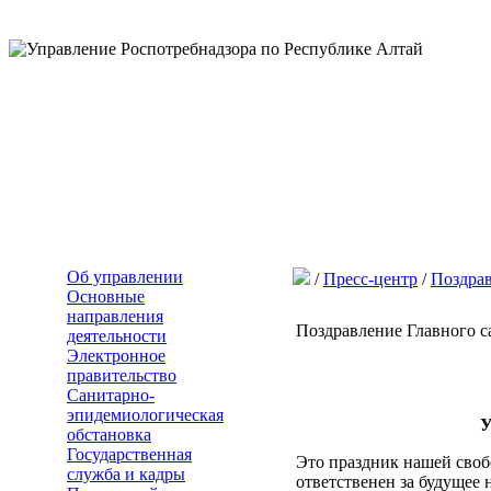
Об управлении
/
Пресс-центр
/
Поздра
Основные
направления
Поздравление Главного с
деятельности
Электронное
правительство
Санитарно-
эпидемиологическая
У
обстановка
Государственная
Это праздник нашей свобо
служба и кадры
ответственен за будущее 