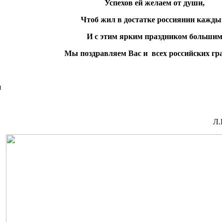
Успехов ей желаем от души,
Чтоб жил в достатке россиянин кажды
И с этим ярким праздником больши
Мы поздравляем Вас и всех российских гр
я
блике Алтай Л.В. Щуч