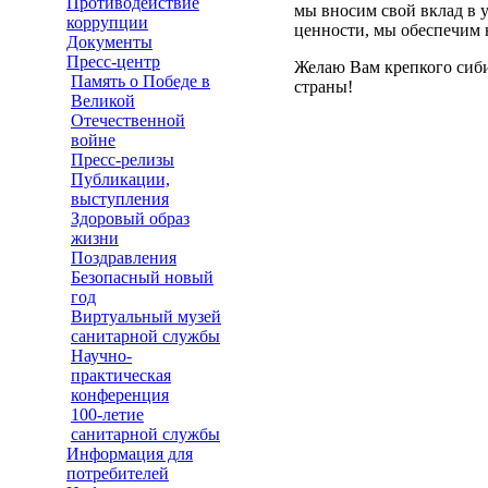
Противодействие
мы вносим свой вклад в 
коррупции
ценности, мы обеспечим 
Документы
Пресс-центр
Желаю Вам крепкого сиби
Память о Победе в
страны!
Великой
Отечественной
войне
Пресс-релизы
Публикации,
выступления
Здоровый образ
жизни
Поздравления
Безопасный новый
год
Виртуальный музей
санитарной службы
Научно-
практическая
конференция
100-летие
санитарной службы
Информация для
потребителей