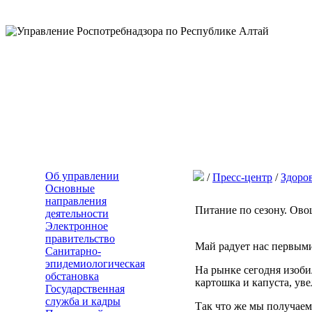
Об управлении
/
Пресс-центр
/
Здоро
Основные
направления
Питание по сезону. Ово
деятельности
Электронное
правительство
Май радует нас первым
Санитарно-
эпидемиологическая
На рынке сегодня изоби
обстановка
картошка и капуста, ув
Государственная
служба и кадры
Так что же мы получаем