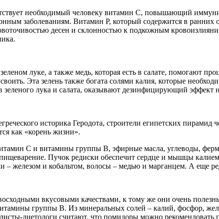
ствует необходимый человеку витамин С, повышающий иммунитет
онным заболеваниям. Витамин Р, который содержится в ранних
воточивостью десен и склонностью к подкожным кровоизлияния
ника.
зеленом луке, а также медь, которая есть в салате, помогают пр
своить. Эта зелень также богата солями калия, которые необхо
ав зеленого лука и салата, оказывают дезинфицирующий эффект н
греческого историка Геродота, строители египетских пирамид че
тся как «корень жизни».
 витамин С и витамины группы В, эфирные масла, углеводы, фе
ищеварение. Пучок редиски обеспечит сердце и мышцы калием 
и – железом и кобальтом, волосы – медью и марганцем. А еще р
осходными вкусовыми качествами, к тому же они очень полезны
витамины группы В. Из минеральных солей – калий, фосфор, желе
листы-диетологи считают, что помидоры можно рекомендовать 