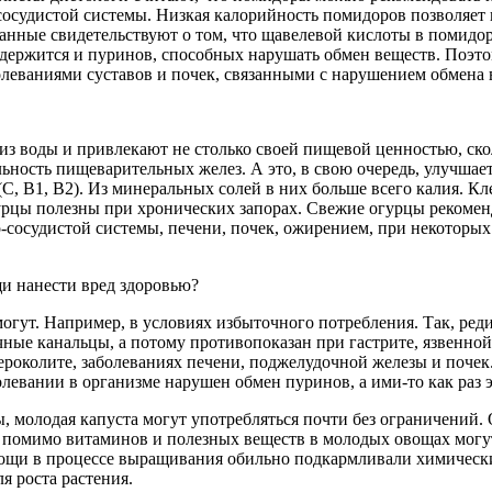
сосудистой системы. Низкая калорийность помидоров позволяет 
данные свидетельствуют о том, что щавелевой кислоты в помидор
одержится и пуринов, способных нарушать обмен веществ. Поэт
леваниями суставов и почек, связанными с нарушением обмена 
из воды и привлекают не столько своей пищевой ценностью, ск
ность пищеварительных желез. А это, в свою очередь, улучшае
(С, В1, В2). Из минеральных солей в них больше всего калия. 
урцы полезны при хронических запорах. Свежие огурцы рекомен
-сосудистой системы, печени, почек, ожирением, при некоторых
и нанести вред здоровью?
могут. Например, в условиях избыточного потребления. Так, ре
чные канальцы, а потому противопоказан при гастрите, язвенно
тероколите, заболеваниях печени, поджелудочной железы и почек
левании в организме нарушен обмен пуринов, а ими-то как раз э
, молодая капуста могут употребляться почти без ограничений. О
 помимо витаминов и полезных веществ в молодых овощах могу
вощи в процессе выращивания обильно подкармливали химическ
я роста растения.