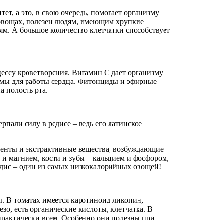
, а это, в свою очередь, помогает организму
 овощах, полезен людям, имеющим хрупкие
м. А большое количество клетчатки способствует
оцессу кроветворения. Витамин С дает организму
димы для работы сердца. Фитонциды и эфирные
а полость рта.
рпали силу в редисе – ведь его латинское
рменты и экстрактивные вещества, возбуждающие
и магнием, кости и зубы – кальцием и фосфором,
едис – один из самых низкокалорийных овощей!
. В томатах имеется каротиноид ликопин,
зо, есть органические кислоты, клетчатка. В
практически всем. Особенно они полезны при