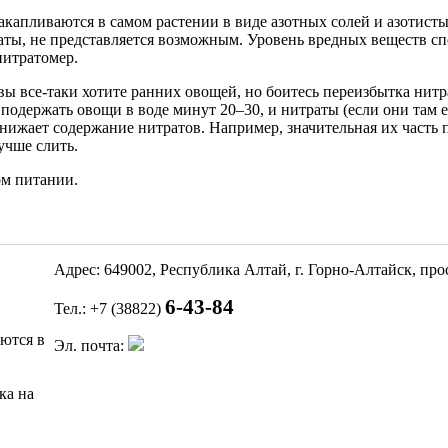
капливаются в самом растении в виде азотных солей и азотистых
раты, не представляется возможным. Уровень вредных веществ с
нитратомер.
и вы все-таки хотите ранних овощей, но боитесь переизбытка ни
 подержать овощи в воде минут 20–30, и нитраты (если они там е
нижает содержание нитратов. Например, значительная их часть п
учше слить.
ом питании.
Адрес: 649002, Республика Алтай, г. Горно-Алтайск, пр
6-43-84
Тел.: +7 (38822)
яются в
Эл. почта:
ка на