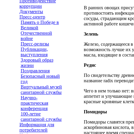
Противодействие
коррупции
В ранних овощах присут
Документы
противостоять инфекци
Пресс-центр
сосуды, страдающим кро
Память о Победе в
активной работе кишеч
Великой
Отечественной
Зелень
войне
Пресс-релизы
Железо, содержащееся в 
Публикации,
возможность лучше их у
выступления
масла, входящие в сост
Здоровый образ
Редис
жизни
Поздравления
По свидетельству древне
Безопасный новый
название radix переводи
год
Виртуальный музей
Чего в нем только нет:
санитарной службы
аппетит и улучшающие п
Научно-
красные кровяные клетк
практическая
конференция
Помидоры
100-летие
санитарной службы
Помидоры славятся прев
Информация для
аскорбиновая кислота, 
потребителей
настоящее время специа