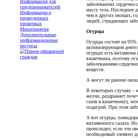
Информация для
заболеваниях сердечно-
предпринимателей
массу тела. Последние 
Информация о
чем в других овощах, с
проведенных
людей, страдающих забо
проверках
Мероприятия
Огурцы
Дополнительные
информационные
Огурцы состоят на 95% 
ресурсы
активизирующим деятель
огурцах есть витамины 
кишечника, поэтому ог
заболеваниями сердечно
веществ.
А могут ли ранние овощ
В некоторых случаях – 
желчи, раздражает поче
газов в кишечнике), эн
подагрой. При этом забо
А вот огурцы, помидоры
витаминного салата. Но
происходит, если эти о
необходимый элемент дл