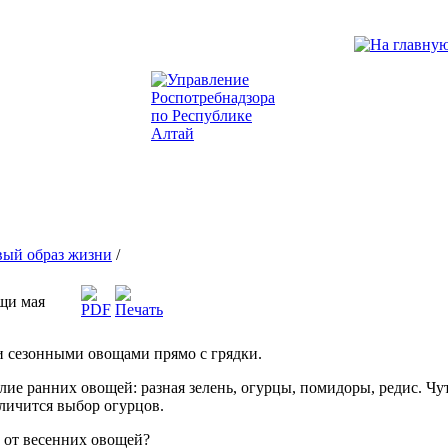
вый образ жизни
/
щи мая
и сезонными овощами прямо с грядки.
лие ранних овощей: разная зелень, огурцы, помидоры, редис. Чут
еличится выбор огурцов.
 от весенних овощей?