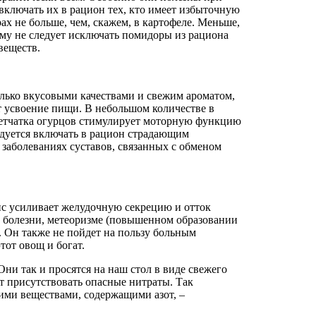
включать их в рацион тех, кто имеет избыточную
ах не больше, чем, скажем, в картофеле. Меньше,
ому не следует исключать помидоры из рациона
веществ.
олько вкусовыми качествами и свежим ароматом,
т усвоение пищи. В небольшом количестве в
Клетчатка огурцов стимулирует моторную функцию
дуется включать в рацион страдающим
 заболеваниях суставов, связанных с обменом
дис усиливает желудочную секрецию и отток
й болезни, метеоризме (повышенном образовании
. Он также не пойдет на пользу больным
тот овощ и богат.
ни так и просятся на наш стол в виде свежего
т присутствовать опасные нитраты. Так
ими веществами, содержащими азот, –