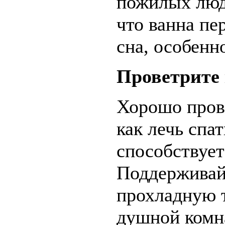
пожилых люд
что ванна пе
сна, особенн
Проветрите 
Хорошо прове
как лечь спа
способствуе
Поддерживай
прохладную т
душной комн