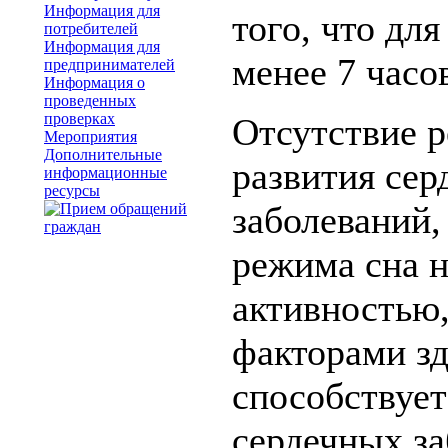
Информация для
того, что для
потребителей
Информация для
менее 7 часо
предпринимателей
Информация о
проведенных
проверках
Отсутствие р
Мероприятия
Дополнительные
развития сер
информационные
ресурсы
заболеваний,
режима сна н
активностью,
факторами зд
способствуе
сердечных за