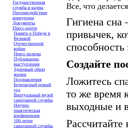
Государственная
Все, что делается
служба и кадры
Противодействие
коррупции
Гигиена сна 
Документы
Пресс-центр
привычек, к
Память о Победе в
Великой
способность 
Отечественной
войне
Пресс-релизы
Публикации,
Создайте по
выступления
Здоровый образ
жизни
Ложитесь спа
Поздравления
Безопасный новый
год
то же время 
Виртуальный музей
санитарной службы
выходные и в
Научно-
практическая
конференция
Рассчитайте 
100-летие
санитарной службы