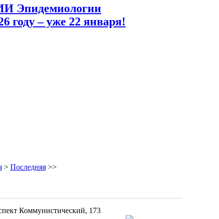
ИИ Эпидемиологии
6 году – уже 22 января!
я
>
Последняя
>>
оспект Коммунистический, 173