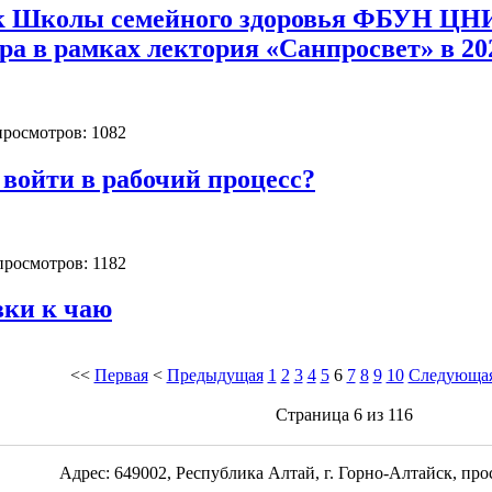
к Школы семейного здоровья ФБУН ЦН
ра в рамках лектория «Санпросвет» в 202
 просмотров: 1082
а войти в рабочий процесс?
 просмотров: 1182
вки к чаю
<<
Первая
<
Предыдущая
1
2
3
4
5
6
7
8
9
10
Следующа
Страница 6 из 116
Адрес: 649002, Республика Алтай, г. Горно-Алтайск, пр