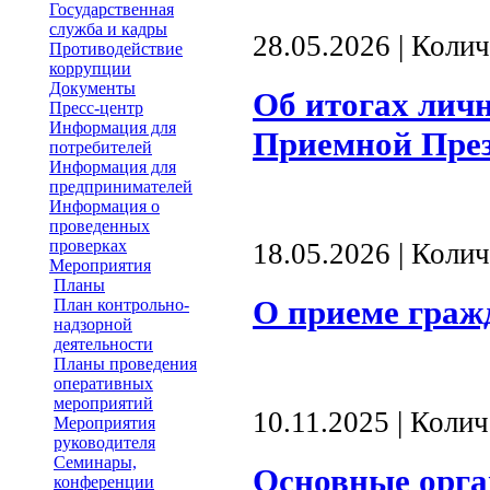
Государственная
служба и кадры
28.05.2026 | Коли
Противодействие
коррупции
Документы
Об итогах лич
Пресс-центр
Информация для
Приемной Пре
потребителей
Информация для
предпринимателей
Информация о
проведенных
проверках
18.05.2026 | Коли
Мероприятия
Планы
О приеме граж
План контрольно-
надзорной
деятельности
Планы проведения
оперативных
мероприятий
10.11.2025 | Коли
Мероприятия
руководителя
Семинары,
Основные орг
конференции