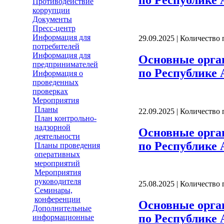
Противодействие
коррупции
Документы
Пресс-центр
Информация для
29.09.2025 | Количество
потребителей
Информация для
Основные орга
предпринимателей
по Республике А
Информация о
проведенных
проверках
Мероприятия
Планы
22.09.2025 | Количество
План контрольно-
надзорной
Основные орга
деятельности
по Республике А
Планы проведения
оперативных
мероприятий
Мероприятия
руководителя
25.08.2025 | Количество
Семинары,
конференции
Основные орга
Дополнительные
по Республике А
информационные