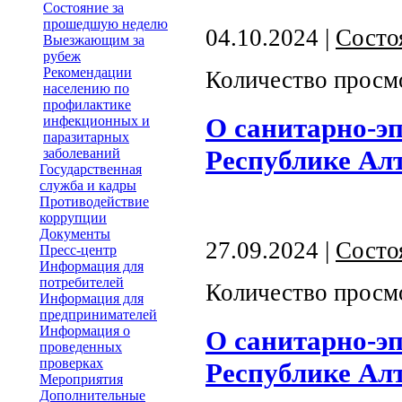
Состояние за
прошедшую неделю
04.10.2024 |
Состо
Выезжающим за
рубеж
Рекомендации
Количество просм
населению по
профилактике
О санитарно-э
инфекционных и
паразитарных
Республике Алта
заболеваний
Государственная
служба и кадры
Противодействие
коррупции
Документы
27.09.2024 |
Состо
Пресс-центр
Информация для
потребителей
Количество просм
Информация для
предпринимателей
Информация о
О санитарно-э
проведенных
проверках
Республике Алта
Мероприятия
Дополнительные