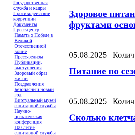
Государственная
служба и кадры
Здоровое питан
Противодействие
коррупции
фруктами осн
Документы
Пресс-центр
Память о Победе в
Великой
Отечественной
войне
05.08.2025 | Коли
Пресс-релизы
Публикации,
выступления
Питание по сез
Здоровый образ
жизни
Поздравления
Безопасный новый
год
05.08.2025 | Коли
Виртуальный музей
санитарной службы
Научно-
Сколько клетч
практическая
конференция
100-летие
санитарной службы