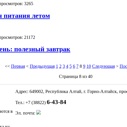
 просмотров: 3265
н питания летом
 просмотров: 21172
день: полезный завтрак
<<
Первая
<
Предыдущая
1
2
3
4
5
6
7
8
9
10
Следующая
>
Пос
Страница 8 из 40
Адрес: 649002, Республика Алтай, г. Горно-Алтайск, пр
6-43-84
Тел.: +7 (38822)
яются в
Эл. почта:
ка на