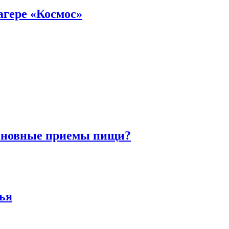
агере «Космос»
основные приемы пищи?
вья